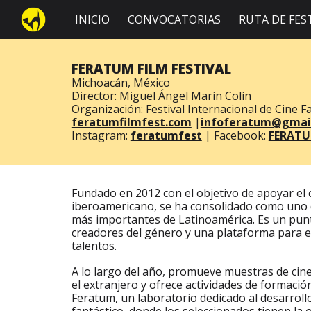
INICIO
CONVOCATORIAS
RUTA DE FES
Sk
FERATUM FILM FESTIVAL
Michoacán, México
Director:
Miguel Ángel Marín Colín
Organización:
Festival Internacional de Cine Fa
feratumfilmfest.com
|
infoferatum@gmai
Instagram:
feratumfest
|
Facebook:
FERATU
Fundado en 2012 con el objetivo de apoyar el 
iberoamericano, se ha consolidado como uno d
más importantes de Latinoamérica. Es un pun
creadores del género y una plataforma para e
talentos.
A lo largo del año, promueve muestras de cin
el extranjero y ofrece actividades de formació
Feratum, un laboratorio dedicado al desarroll