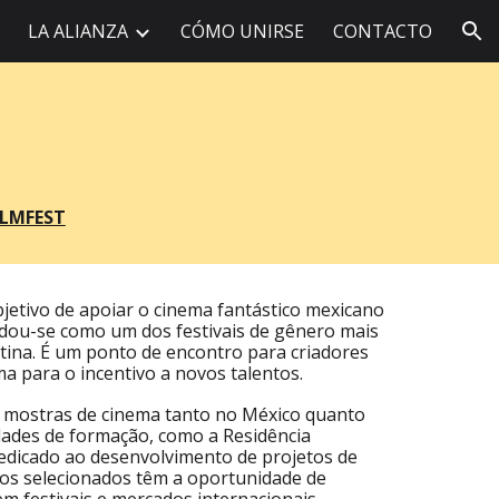
LA ALIANZA
CÓMO UNIRSE
CONTACTO
ion
LMFEST
etivo de apoiar o cinema fantástico mexicano
idou-se como um dos festivais de gênero mais
tina. É um ponto de encontro para criadores
a para o incentivo a novos talentos.
 mostras de cinema tanto no México quanto
idades de formação, como a Residência
edicado ao desenvolvimento de projetos de
 os selecionados têm a oportunidade de