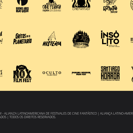
 - ALIANZA LATINOAMERICANA DE FESTIVALES DE CINE FANTÁSTICO | ALIANÇA LATINO-AMERI
DOS | TODOS OS DIREITOS RESERVADOS.