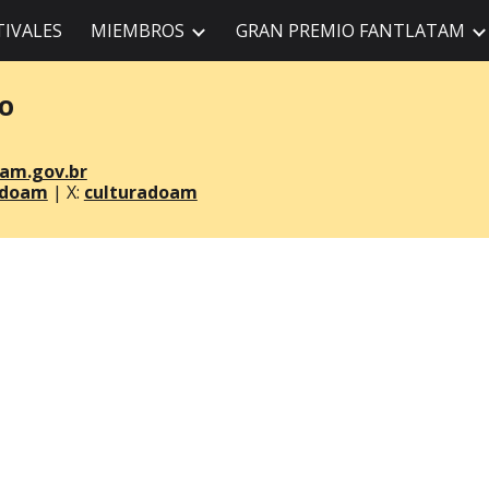
TIVALES
MIEMBROS
GRAN PREMIO FANTLATAM
ip to main content
Skip to navigat
CO
am.gov.br
adoam
|
X:
culturadoam