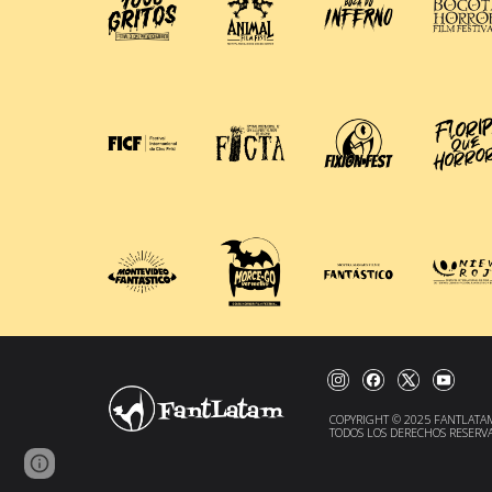
COPYRIGHT © 2025 FANTLATAM
TODOS LOS DERECHOS RESERVA
Google Sites
Report abuse