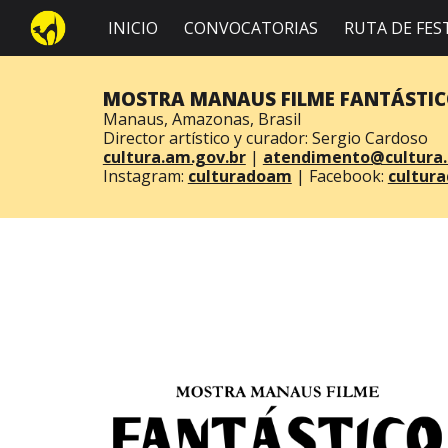
INICIO
CONVOCATORIAS
RUTA DE FES
Sk
MOSTRA MANAUS FILME FANTÁSTI
Manaus, Amazonas, Brasil
Director art
í
stico y curador:
Sergio Cardoso
cultura.am.gov.br
|
atendimento@cultura.
Instagram:
culturadoam
|
Facebook:
cultur