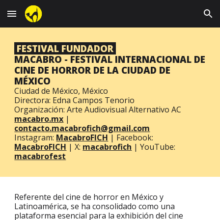
Skip to main content
Skip to navigation
FESTIVAL FUNDADOR
MACABRO
- FESTIVAL INTERNACIONAL DE
CINE DE HORROR DE LA CIUDAD DE
MÉXICO
Ciudad de México, México
Directora:
Edna Campos Tenorio
Organización: Arte Audiovisual Alternativo AC
macabro.mx
|
contacto.macabrofich@gmail.com
Instagram:
MacabroFICH
|
Facebook:
MacabroFICH
|
X:
macabrofich
|
YouTube:
macabrofest
Referente del cine de horror en México y
Latinoamérica, se ha consolidado como una
plataforma esencial para la exhibición del cine